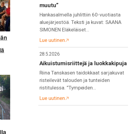
muutu”
Hankasalmella juhlittiin 60-vuotiasta
aluejärjestöä. Teksti ja kuvat: SAANA
SIMONEN Eläkeläiset…
vän
Lue uutinen
lä
28.5.2026
Aikuistumisriittejä ja luokkakipuja
Riina Tanskasen taidokkaat sarjakuvat
risteilevät talouden ja tunteiden
ristitulessa. ”Tympeiden…
Lue uutinen
lla