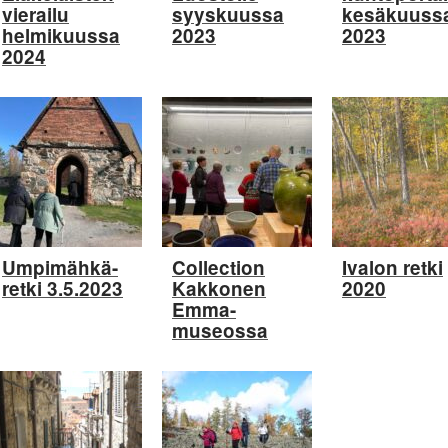
vierailu
syyskuussa
kesäkuuss
helmikuussa
2023
2023
2024
Umpimähkä-
Collection
Ivalon retki
retki 3.5.2023
Kakkonen
2020
Emma-
museossa