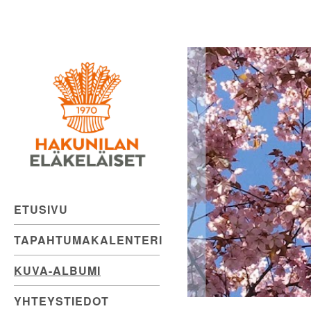
Hakunilan
Skip
to
Eläkeläiset
content
ry
ETUSIVU
TAPAHTUMAKALENTERI
KUVA-ALBUMI
YHTEYSTIEDOT