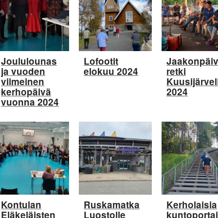
Joululounas
Lofootit
Jaakonpäi
ja vuoden
elokuu 2024
retki
viimeinen
Kuusijärvel
kerhopäivä
2024
vuonna 2024
Kontulan
Ruskamatka
Kerholaisia
Eläkeläisten
Luostolle
kuntoportai