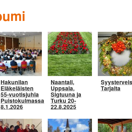
bumi
Hakunilan
Naantali,
Syysterveis
Eläkeläisten
Uppsala,
Tarjalta
55-vuotisjuhla
Sigtuuna ja
Puistokulmassa
Turku 20-
8.1.2026
22.8.2025