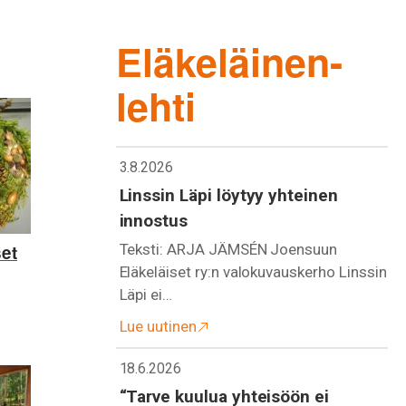
Eläkeläinen-
lehti
3.8.2026
Linssin Läpi löytyy yhteinen
innostus
et
Teksti: ARJA JÄMSÉN Joensuun
Eläkeläiset ry:n valokuvauskerho Linssin
Läpi ei…
Lue uutinen
18.6.2026
“Tarve kuulua yhteisöön ei