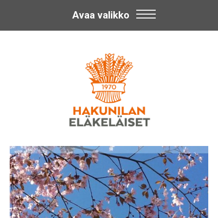
Avaa valikko
Skip
Hakunilan
to
content
Eläkeläiset
ry