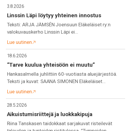
3.8.2026
Linssin Läpi löytyy yhteinen innostus
Teksti: ARJA JÄMSÉN Joensuun Eläkeläiset ry:n
valokuvauskerho Linssin Läpi ei…
Lue uutinen
18.6.2026
“Tarve kuulua yhteisöön ei muutu”
Hankasalmella juhlittiin 60-vuotiasta aluejärjestöä.
Teksti ja kuvat: SAANA SIMONEN Eläkeläiset…
Lue uutinen
28.5.2026
Aikuistumisriittejä ja luokkakipuja
Riina Tanskasen taidokkaat sarjakuvat risteilevät
talouden ja tunteiden ristitulessa. ”Tympeiden…