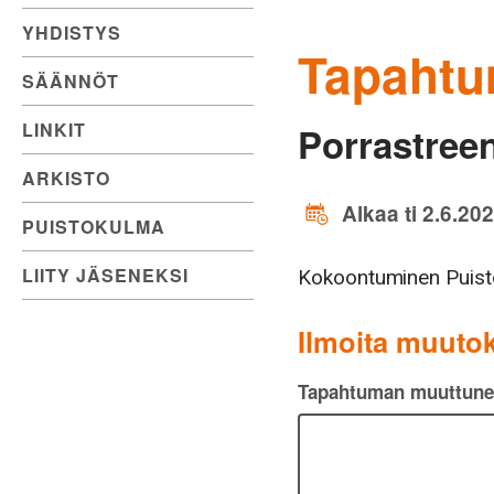
YHDISTYS
Tapahtu
SÄÄNNÖT
LINKIT
Porrastreen
ARKISTO
Alkaa ti 2.6.20
PUISTOKULMA
LIITY JÄSENEKSI
Kokoontuminen Puist
Ilmoita muutok
Tapahtuman muuttunee