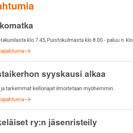
pahtumia
komatka
akunilasta klo 7.45, Puistokulmasta klo 8.00 - paluu n. klo
 tapahtuma
staikerhon syyskausi alkaa
 ja tarkemmat kellonajat ilmoitetaan myöhemmin.
 tapahtuma
eläiset ry:n jäsenristeily