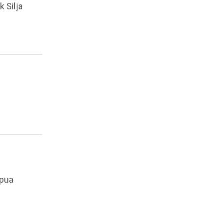
k Silja
ppua