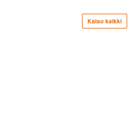
Katso kaikki
Hakunilan Eläkeläiset ry on valtakunnallisen