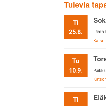
Tulevia ta
Sok
Ti
25.8.
Lähtö H
Katso
Tor
To
10.9.
Paikka
Katso
Eläk
Ti