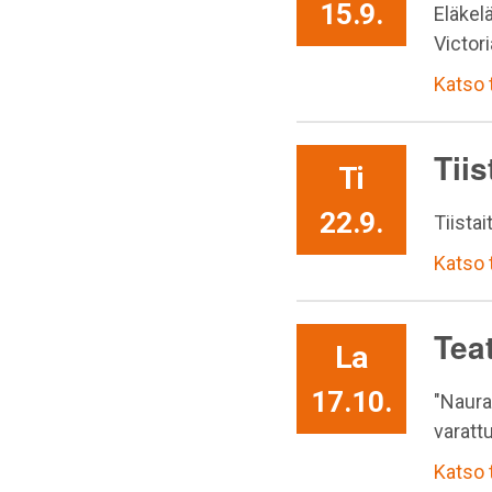
15.9.
Eläkelä
Victori
Katso
Tii
Ti
22.9.
Tiista
Katso
Teat
La
17.10.
"Naura
varattu
Katso