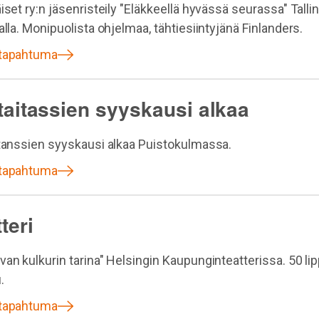
iset ry:n jäsenristeily "Eläkkeellä hyvässä seurassa" Tallin
alla. Monipuolista ohjelmaa, tähtiesiintyjänä Finlanders.
 tapahtuma
staitassien syyskausi alkaa
itanssien syyskausi alkaa Puistokulmassa.
 tapahtuma
teri
van kulkurin tarina" Helsingin Kaupunginteatterissa. 50 li
.
 tapahtuma