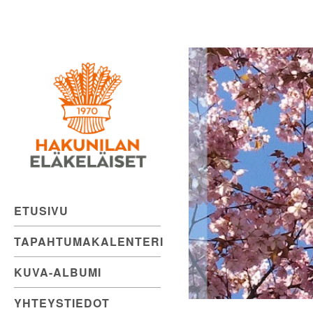
Hakunilan
Skip
to
Eläkeläiset
content
ry
ETUSIVU
TAPAHTUMAKALENTERI
KUVA-ALBUMI
YHTEYSTIEDOT