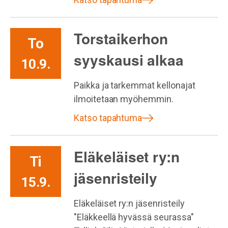
Torstaikerhon
To
syyskausi alkaa
10.9.
Paikka ja tarkemmat kellonajat
ilmoitetaan myöhemmin.
Katso tapahtuma
Eläkeläiset ry:n
Ti
jäsenristeily
15.9.
Eläkeläiset ry:n jäsenristeily
"Eläkkeellä hyvässä seurassa"