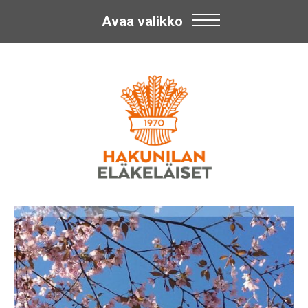
Avaa valikko
Skip
Hakunilan
to
content
Eläkeläiset
ry