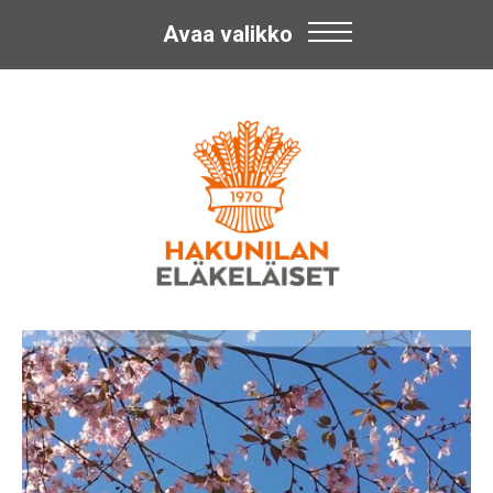
Avaa valikko
Skip
Hakunilan
to
content
Eläkeläiset
ry