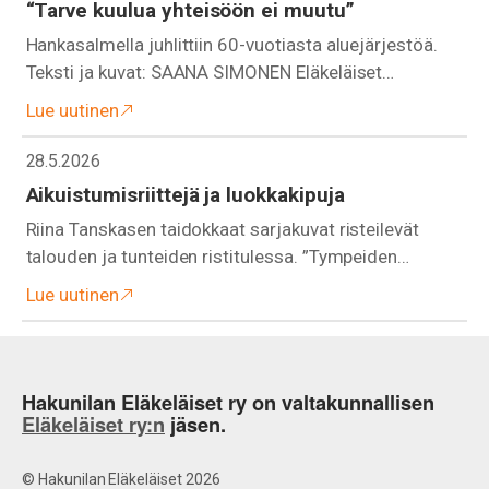
“Tarve kuulua yhteisöön ei muutu”
Hankasalmella juhlittiin 60-vuotiasta aluejärjestöä.
Teksti ja kuvat: SAANA SIMONEN Eläkeläiset…
Lue uutinen
28.5.2026
Aikuistumisriittejä ja luokkakipuja
Riina Tanskasen taidokkaat sarjakuvat risteilevät
talouden ja tunteiden ristitulessa. ”Tympeiden…
Lue uutinen
Hakunilan Eläkeläiset ry on valtakunnallisen
Eläkeläiset ry:n
jäsen.
© Hakunilan Eläkeläiset 2026