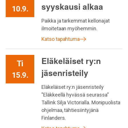
syyskausi alkaa
10.9.
Paikka ja tarkemmat kellonajat
ilmoitetaan myöhemmin.
Katso tapahtuma
Eläkeläiset ry:n
Ti
jäsenristeily
15.9.
Eläkeläiset ry:n jäsenristeily
"Eläkkeellä hyvässä seurassa"
Tallink Silja Victorialla. Monipuolista
ohjelmaa, tähtiesiintyjänä
Finlanders.